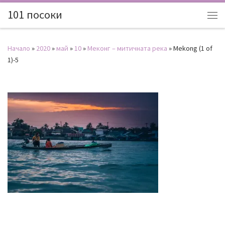
101 посоки
Начало
»
2020
»
май
»
10
»
Меконг – митичната река
»
Mekong (1 of
1)-5