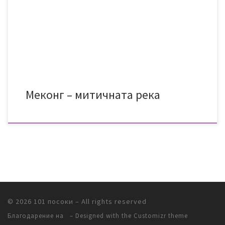
сме само аз и той. Възрастен виетнамец, който всеки път,
когато събера сили, за да отворя очи, ми се усмихва
добродушно и вдига палец, сякаш за да ми каже, че […]
Меконг – митичната река
© 2026
101 посоки
– All rights reserved
Благодарение на
– Designed with
the Customizr theme