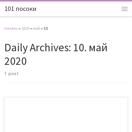
101 посоки
Начало
»
2020
»
май
»
10
Daily Archives:
10. май
2020
1 post
Носим се бавно по Меконг, слънцето брутално напича, на
около 100 километра от Сайгон сме, а в малката, стара лодка