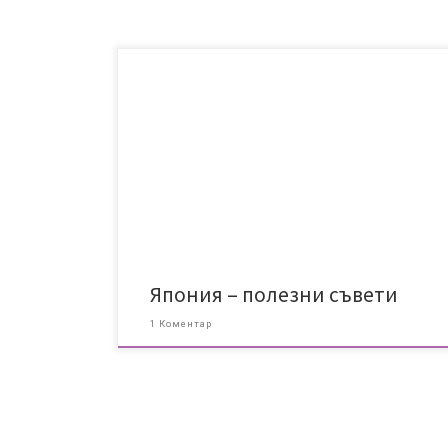
нашите кратки съвети за посещение на Япония с
малки деца (а и не само)
Япония – полезни съвети
1 Коментар