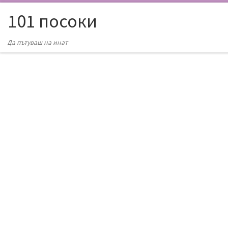
101 посоки
Да пътуваш на инат
Южна К
Ю