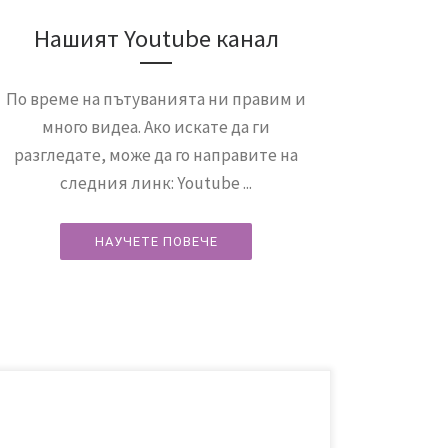
Нашият Youtube канал
По време на пътуванията ни правим и
много видеа. Ако искате да ги
разгледате, може да го направите на
следния линк: Youtube ...
НАУЧЕТЕ ПОВЕЧЕ
Ден 7: Пристигане в Кьонджу След около 2 часа път
с КТХ, пристигнахме на гарата в Кьонджу. Сега тук