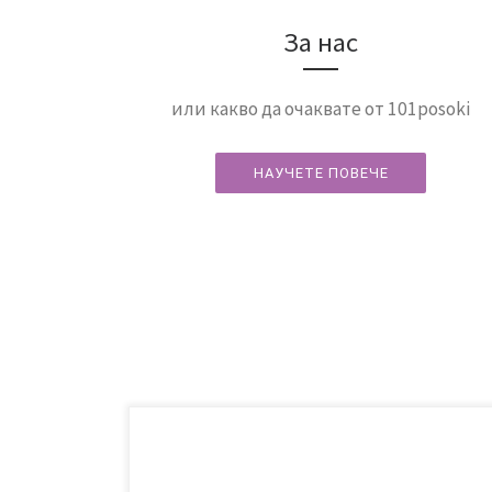
За нас
или какво да очаквате от 101posoki
НАУЧЕТЕ ПОВЕЧЕ
Остров Бали – една доста дълго пренебрегвана от
нас дестинация. След 3,5 години родителство