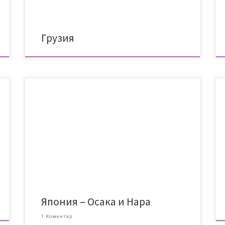
решихме, че Грузия е идеалното […]
Грузия
За да избегнем тълпите в Киото, избутахме
програмата си така, че през уикенда да сме в
Осака и Нара. Осака Шинсекай Бяхме планирали
доста лежерен ден в Осака, затова и не си
дадохме зор със ставането и се събудихме около
7:30, закусихме и в 8:30 бяхме на гарата в Киото.
[…]
Япония – Осака и Нара
1 Коментар