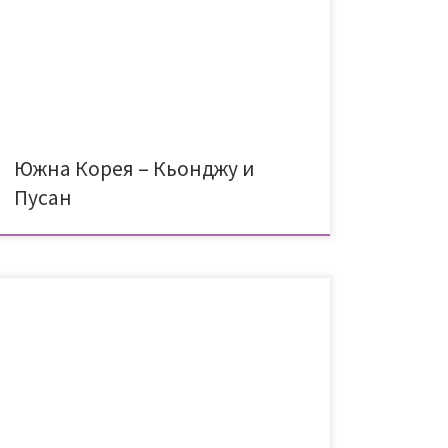
има една особеност и тя е, че гарата всъщност не
е в града и за да го стигнете, трябва да си вземете
или такси, или да си хванете автобус. Проблемът
е, […]
Южна Корея – Кьонджу и
Пусан
Нашето малко чудо растеше с невероятна скорост
и затова много искахме да се възползваме от
възможността да направим едно далечно
пътуване още веднъж преди да навърши 2 години.
След Япония с нейните големи градове, искахме да
е място, където фокусът да е върху природата, да