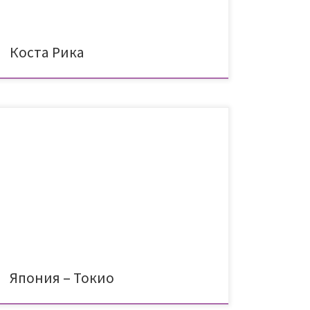
намалим малко темпото и освен […]
Коста Рика
Япония – хората, които ме познават добре, знаят,
че отдавна мечтая да посетя Япония. За
съжаление през 2020 година плановете ни се
провалиха и въпреки купените билети, не успяхме
да я посетим. Всяко зло за добро, както са казали
хората. И така решаваме да направим втори опит
за атака, като […]
Япония – Токио