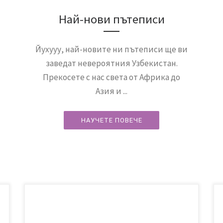
Най-нови пътеписи
Йухууу, най-новите ни пътеписи ще ви
заведат невероятния Узбекистан.
Прекосете с нас света от Африка до
Азия и ...
НАУЧЕТЕ ПОВЕЧЕ
Омайният Оман. Когато преди 8 години бяхме там
само за ден, си казах, че някой ден ще посетим