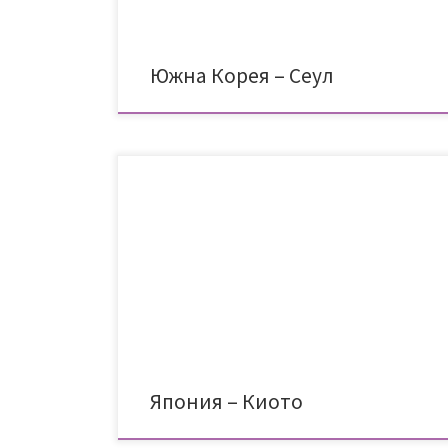
предположение) и затова веднага след […]
Южна Корея – Сеул
След като пристигнахме от Токио в Киото, се
настанихме в хотела ни – Stay Sakura Kyoto Matsuri.
Бяхме го избрали, защото се вписваше със своята
архитектура в стила на Киото, намираше се на
няколко минути пеша от централната гара и освен
това ни дадоха мини-апартамент със собствена
кухня, диван и […]
Япония – Киото