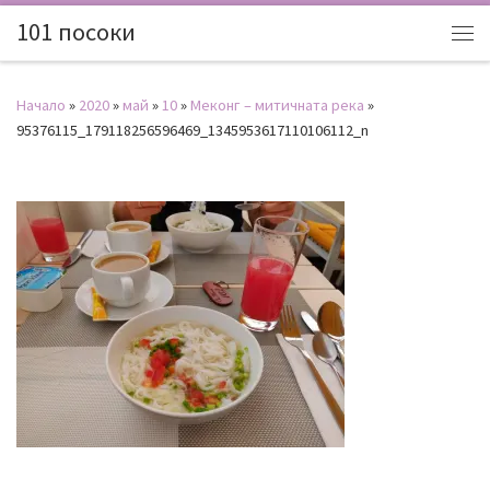
101 посоки
Начало
»
2020
»
май
»
10
»
Меконг – митичната река
»
95376115_179118256596469_1345953617110106112_n