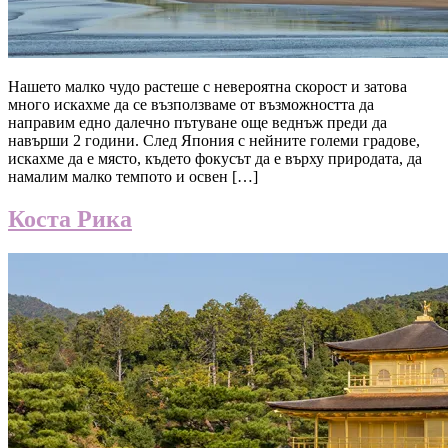
Нашето малко чудо растеше с невероятна скорост и затова
много искахме да се възползваме от възможността да
направим едно далечно пътуване още веднъж преди да
навърши 2 години. След Япония с нейните големи градове,
искахме да е място, където фокусът да е върху природата, да
намалим малко темпото и освен […]
Коста Рика