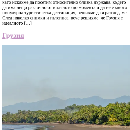
като искахме да посетим относително близка държава, където
да има нещо различно от видяното до момента и да не е много
популярна туристическа дестинация, решихме да я разгледаме.
След няколко снимки и пътеписа, вече решихме, че Грузия е
идеалното […]
Грузия