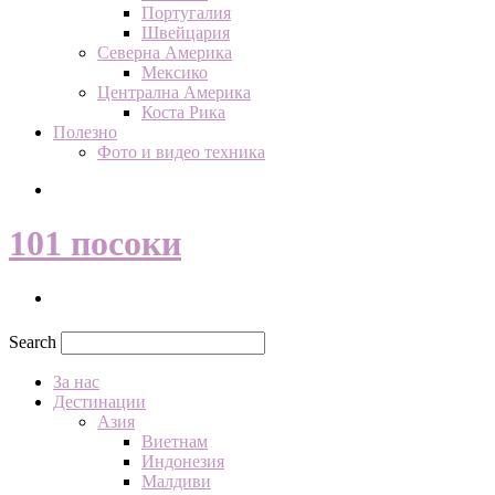
Португалия
Швейцария
Северна Америка
Мексико
Централна Америка
Коста Рика
Полезно
Фото и видео техника
Search
101 посоки
Search
За нас
Дестинации
Азия
Виетнам
Индонезия
Малдиви