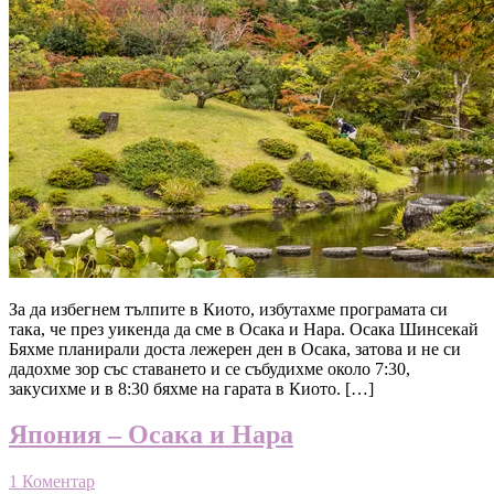
За да избегнем тълпите в Киото, избутахме програмата си
така, че през уикенда да сме в Осака и Нара. Осака Шинсекай
Бяхме планирали доста лежерен ден в Осака, затова и не си
дадохме зор със ставането и се събудихме около 7:30,
закусихме и в 8:30 бяхме на гарата в Киото. […]
Япония – Осака и Нара
1 Коментар