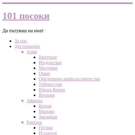
101 посоки
Да пътуваш на инат
За нас
Дестинации
Азия
Виетнам
Индонезия
Малдиви
Оман
Обединени арабски емирства
Узбекистан
Южна Корея
Япония
Африка
Кения
Мароко
Занзибар
Европа
Грузия
Испания