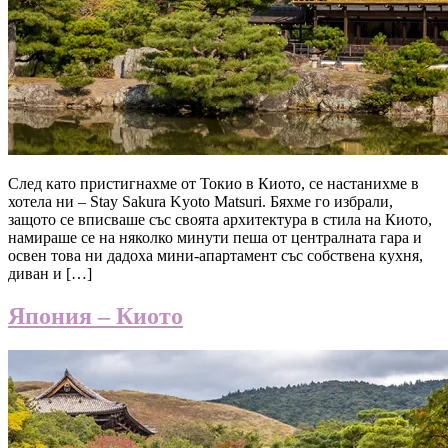
След като пристигнахме от Токио в Киото, се настанихме в
хотела ни – Stay Sakura Kyoto Matsuri. Бяхме го избрали,
защото се вписваше със своята архитектура в стила на Киото,
намираше се на няколко минути пеша от централната гара и
освен това ни дадоха мини-апартамент със собствена кухня,
диван и […]
Япония – Киото