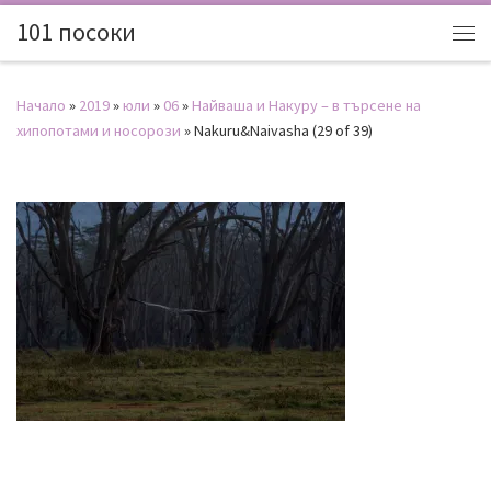
101 посоки
Начало
»
2019
»
юли
»
06
»
Найваша и Накуру – в търсене на
хипопотами и носорози
»
Nakuru&Naivasha (29 of 39)