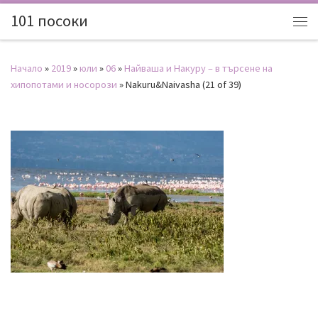
101 посоки
Начало
»
2019
»
юли
»
06
»
Найваша и Накуру – в търсене на
хипопотами и носорози
»
Nakuru&Naivasha (21 of 39)