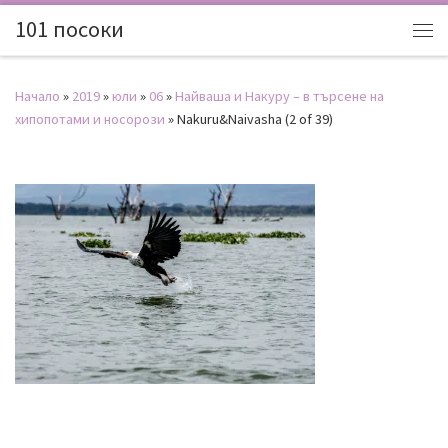
101 посоки
Начало
»
2019
»
юли
»
06
»
Найваша и Накуру – в търсене на
хипопотами и носорози
»
Nakuru&Naivasha (2 of 39)