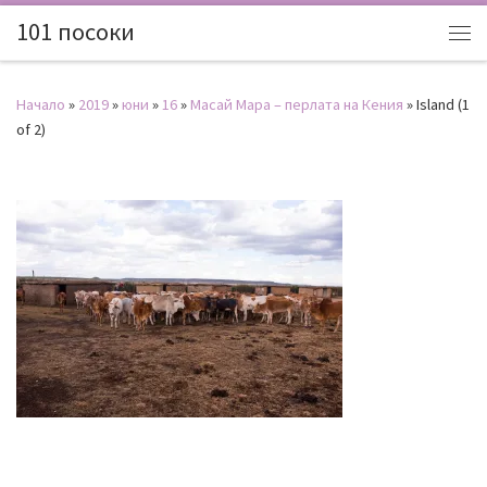
101 посоки
Начало
»
2019
»
юни
»
16
»
Масай Мара – перлата на Кения
»
Island (1
of 2)