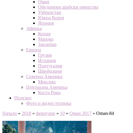
Оман
Обединени арабски емирства
Узбекистан
Южна Корея
Япония
Африка
Кения
Мароко
Занзибар
Европа
Грузия
Испания
Португалия
Швейцария
Северна Америка
Мексико
Централна Америка
Коста Рика
Полезно
Фото и видео техника
Начало
»
2018
»
февруари
»
10
»
Оман 2017
»
Oman-84