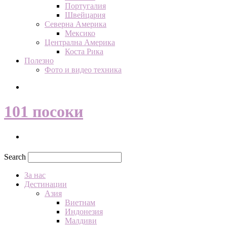
Португалия
Швейцария
Северна Америка
Мексико
Централна Америка
Коста Рика
Полезно
Фото и видео техника
Search
101 посоки
Search
За нас
Дестинации
Азия
Виетнам
Индонезия
Малдиви