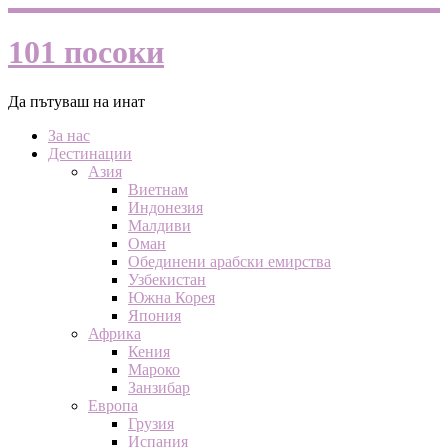
101 посоки
Да пътуваш на инат
За нас
Дестинации
Азия
Виетнам
Индонезия
Малдиви
Оман
Обединени арабски емирства
Узбекистан
Южна Корея
Япония
Африка
Кения
Мароко
Занзибар
Европа
Грузия
Испания