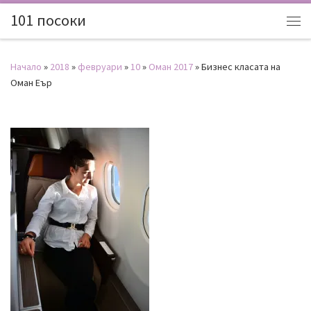
101 посоки
Начало
»
2018
»
февруари
»
10
»
Оман 2017
»
Бизнес класата на
Оман Еър