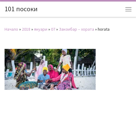
101 посоки
Начало
»
2018
»
януари
»
07
»
Занзибар – хората
»
horata