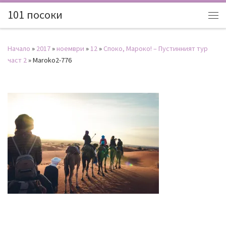
101 посоки
Начало
»
2017
»
ноември
»
12
»
Споко, Мароко! – Пустинният тур
част 2
»
Maroko2-776