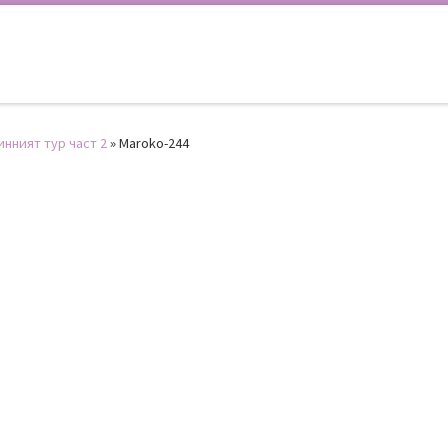
инният тур част 2
»
Maroko-244