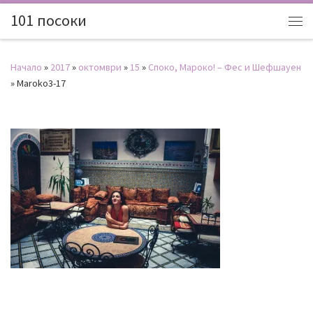
101 посоки
Начало
»
2017
»
октомври
»
15
»
Споко, Мароко! – Фес и Шефшауен
»
Maroko3-17