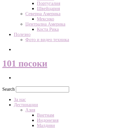
Португалия
Швейцария
Северна Америка
Мексико
Централна Америка
Коста Рика
Полезно
Фото и видео техника
Search
101 посоки
Search
За нас
Дестинации
Азия
Виетнам
Индонезия
Малдиви