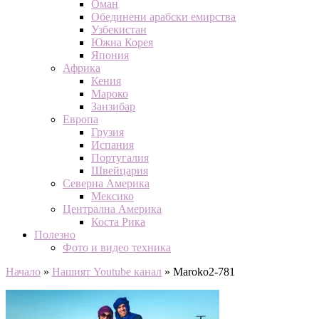
Оман
Обединени арабски емирства
Узбекистан
Южна Корея
Япония
Африка
Кения
Мароко
Занзибар
Европа
Грузия
Испания
Португалия
Швейцария
Северна Америка
Мексико
Централна Америка
Коста Рика
Полезно
Фото и видео техника
Начало
»
Нашият Youtube канал
»
Maroko2-781