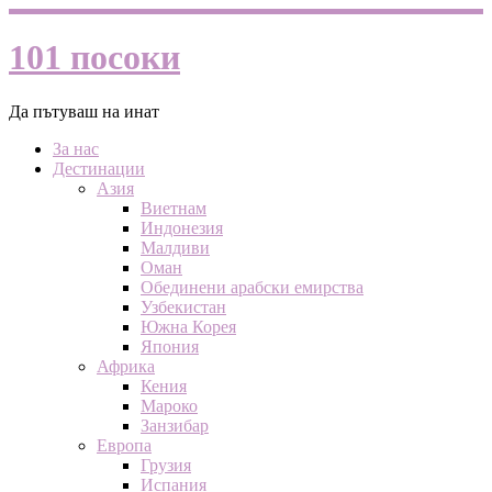
101 посоки
Да пътуваш на инат
За нас
Дестинации
Азия
Виетнам
Индонезия
Малдиви
Оман
Обединени арабски емирства
Узбекистан
Южна Корея
Япония
Африка
Кения
Мароко
Занзибар
Европа
Грузия
Испания