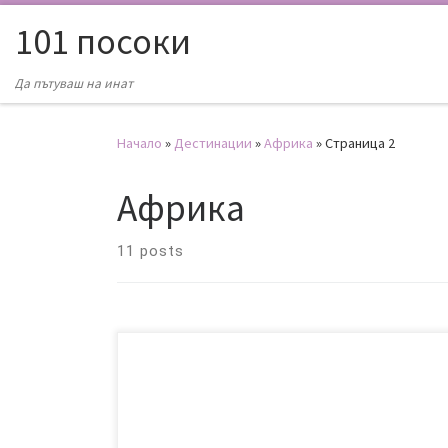
101 посоки
Да пътуваш на инат
Начало
»
Дестинации
»
Африка
»
Страница 2
Африка
11 posts
Куба, Хавана, Мохито, Салса!!! Вива ла революсион!
Вива грънци. 2 седмици преди пътуването ни до
Куба, заради фалита на Еър Берлин, полетите ни
до Варадеро и от Хавана бяха отменени.