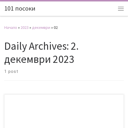
101 посоки
Начало
»
2023
»
декември
»
02
Daily Archives:
2.
декември 2023
1 post
Япония – хората, които ме познават добре, знаят, че отдавна
мечтая да посетя Япония. За съжаление през 2020 година