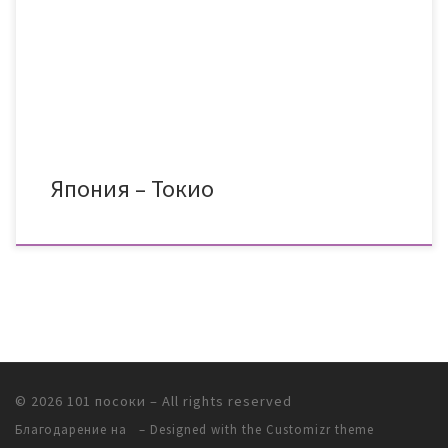
плановете ни се провалиха и въпреки купените билети, не
успяхме да я посетим. Всяко зло за добро, както са казали
хората. И така решаваме да направим втори опит за атака,
като […]
Япония – Токио
© 2026
101 посоки
– All rights reserved
Благодарение на
– Designed with
the Customizr theme