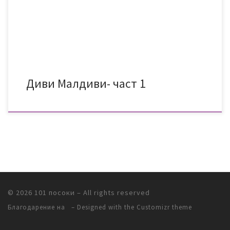
през декември 2016, което беше и нашият меден месец. Ама
малко предистория – Аз и Меги обожаваме да пътуваме, […]
Диви Малдиви- част 1
© 2026
101 посоки
– All rights reserved
Благодарение на
– Designed with
the Customizr theme