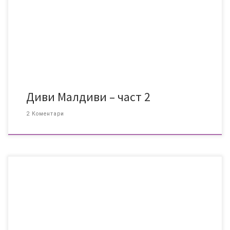
приятно, когато плуват около нас. Имахме късмета на 3-4
пъти да виждаме относително големи (като за този си вид)
акули и са прекрасни животни. След няколко дни на безумно
[…]
Диви Малдиви – част 2
2 Коментари
Малдивите са островна държава в Индийския океан … бля,
бля, ще ви спестя фактите, които може да си прочетете и в
Уикипедия, а ще ви разкажа за посещението ни на Малдивите