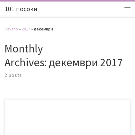
101 посоки
Начало
»
2017
»
декември
Monthly
Archives:
декември 2017
2 posts
В първата част вече споменах за акулата, първият път беше
малко стресиращо, но след това свикнахме с тях и беше много